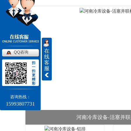
在
QQ咨询
线
客
扫
一
服
扫
更
精
彩
咨询热线：
15993807731
河南冷库设备-活塞并