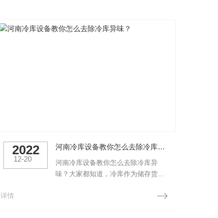
2022
河南冷库设备教你怎么去除冷库异味？
2
12-20
07
河南冷库设备教你怎么去除冷库异
味？大家都知道，冷库作为储存货物
的设备，长时间使用会导致异味的问
详情
详情
题。那么怎么才能去除冷库的异味
呢？河南冷库设备河南冷库设备教你