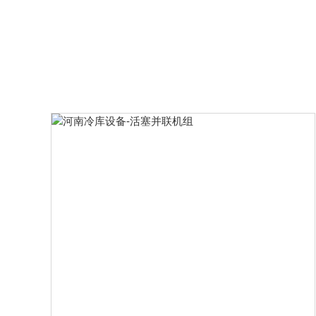
库。查看查验时要按各类冷库的设备
说明书及什物规范对照规划平面图进
行其基础规范、标及彼此方位实测规
范与图规划规范对照，应满意其要
求。