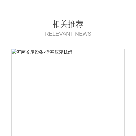
势，与整个冷库工程建设速度，冷库
成本密切相关、建成后管理及冷库盈
利效益等。所以，冷库选址对冷库的
建设具有重要意义。所以建冷库时，
相关推荐
明确冷库选址应具备的几个基础条
RELEVANT NEWS
件。...