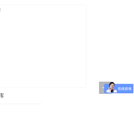
库
安阳牛羊