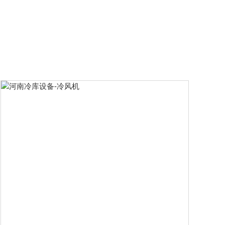
怎么去除冷库异味？一.对仓库储存的
食品进行严格处理。首先，要注意如
果是包装好的要检查外包装，如果有
破损要做好重新包装的准备。二.转移
仓库内的货物，将仓库的温度调节
到...