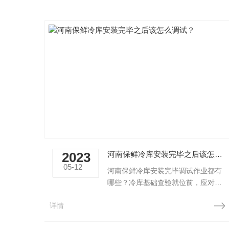
2023
河南保鲜冷库安装完毕之后该怎么调试？
05-12
河南保鲜冷库安装完毕调试作业都有
哪些？冷库基础查验就位前，应对冷
库基础进行查看查验，在混凝士基础
详情
抵达维护强度，外表平坦，方位、规
范、标等均符合要求后，方可敞开冷