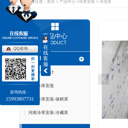
当前位置：
首页
>
产品中心
>
冷库安装
>
冷冻库
产品中心
PRODUCT
在
QQ咨询
线
客
冷库安装
扫
一
服
扫
更
河南冷库设计
精
彩
河南冷库安装
咨询热线：
15993807731
河南冷库安装-保鲜库
河南冷库安装-冷藏库