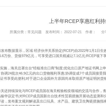
上半年RCEP享惠红利
所属分类：常见问题 发布时间： 2022-07-21 作者：
分
日发布数据显示，区域 经济伙伴关系协定(RCEP)自2022年1月1
6.6万份、货值979亿元，可享受进口国关税减让7.1亿元;RCEP项下享
P实施，海关总署出台“经核准出口商”制度;优化出口原产地证书网上
协调24批次46.9亿元的出口货物顺利享惠;协调促成7个成员国接
地证书享受此便利;对于进口企业因外方原因尚未取得原产地证明的货
关还持续深化与RCEP成员国在海关检验检疫领域的交流与合作，务
输华议定书;对RCEP成员国新出台技术性贸易措施开展动态监测和分
解读，发布案文规则解读及出口玩具、水产品、建筑卫生陶瓷措施指南