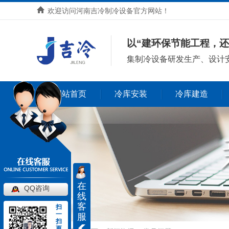
欢迎访问河南吉冷制冷设备官方网站！
以“建环保节能工程，还
集
制冷设备研发生产、设计
网站首页
冷库安装
冷库建造
在
QQ咨询
线
客
扫
一
服
扫
更