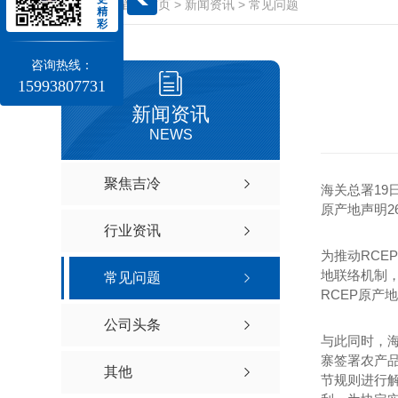
当前位置：
首页
>
新闻资讯
>
常见问题
精
彩
咨询热线：
15993807731
新闻资讯
NEWS
聚焦吉冷
海关总署19
原产地声明2
行业资讯
为推动RCE
地联络机制，
常见问题
RCEP原产
公司头条
与此同时，海
寨签署农产品
其他
节规则进行