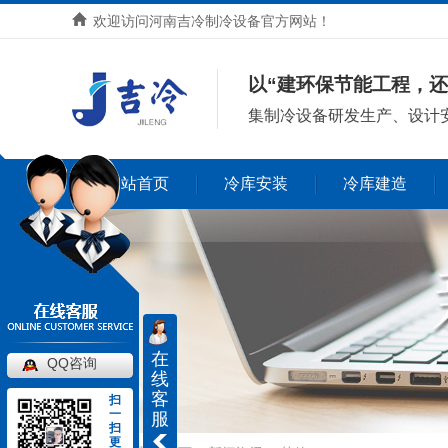
欢迎访问河南吉冷制冷设备官方网站！
以“建环保节能工程，还
集
制冷设备研发生产、设计
网站首页
冷库安装
冷库建造
在
QQ咨询
线
客
扫
一
服
扫
更