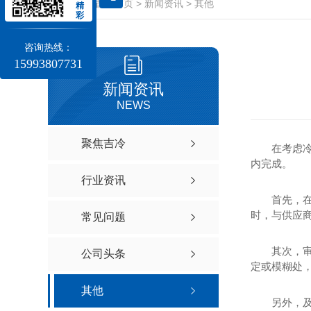
当前位置：
首页
>
新闻资讯
>
其他
精
彩
咨询热线：
15993807731
新闻资讯
NEWS
聚焦吉冷
在考虑
内完成。
行业资讯
首先，在
时，与供应
常见问题
其次，
公司头条
定或模糊处
其他
另外，